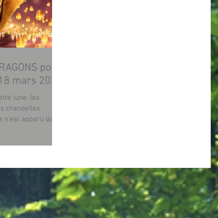
RAGONS pour
u 18 mars 2022
te lune, les
 chandelles.
e n’est apparu dans