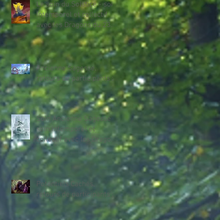
Le soin du Solstice - soin
Intemporel et collectif
avec les Dragons du 23
juin 2026
Ancienne Sagesse,
retours de participants :
Soin Ancienne Sagesse -
soin Intemporel et
collectif avec les Dragons
du 19 mai 2026
Potentiels Cachés,
retours de participants :