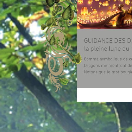
GUIDANCE DES D
la pleine lune d
Comme symbolique de cet
Dragons me montrent des
Notons que le mot bougi
la langue française...