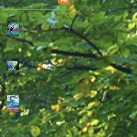
Posts Récents
Paix ! soin Intemporel et
collectif avec les Dragons
du 18 aout 2026
Soin Magie des Sources,
retours de participants:
Magie des Sources - soin
Intemporel avec les
Dragons de juillet 2026