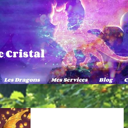
 Cristal
Les Dragons
Mes Services
Blog
C