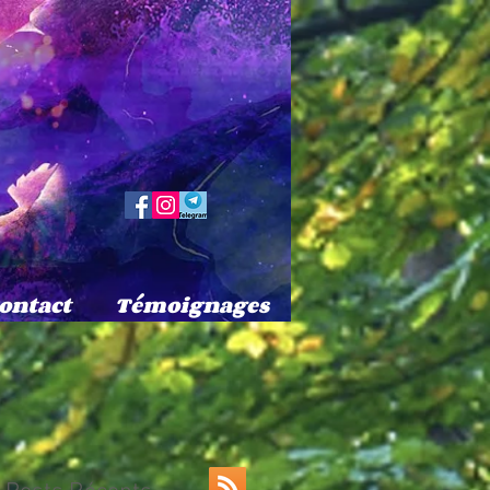
ontact
Témoignages