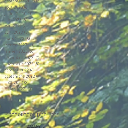
septembre 2023
(5)
5 posts
août 2023
(6)
6 posts
juillet 2023
(4)
4 posts
juin 2023
(5)
5 posts
mai 2023
(6)
6 posts
avril 2023
(3)
3 posts
mars 2023
(6)
6 posts
février 2023
(6)
6 posts
janvier 2023
(6)
6 posts
décembre 2022
(7)
7 posts
novembre 2022
(5)
5 posts
octobre 2022
(6)
6 posts
septembre 2022
(4)
4 posts
août 2022
(3)
3 posts
juillet 2022
(6)
6 posts
Rechercher par Tags
2020
3
Ame