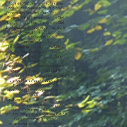
Apus esprits des montagnes
Bleu
Bride Brigit Brigantia
Coeur
Colombe
Dames des fontaines
Dana
Dragons
Dragons de la Lumière Arc En Ciel
Dragons de la Lumière Arc en Ciel
Edelweiss
Elfes
Feu
Force intérieure
Forge
Gaïa
Genius Loci
Imbolc
Jack et le haricot magique
Kami de la Nature
Le Dragon de Cristal
Nain
Naïades
Notre Dame de Paris
Nymphes
Ondines
Ordre Divin en Soi
Ours
Poséidon
Principe féminin (en tant que polarité énergétique
Roses
Rune Thurisaz
Rusalka
Tao
Terre
Terre Mère
Transgénérationnel
Vierge Marie
Wesak
Wesak 2019
Wesak 2020
Wesak 2022
Yin
abondance
accompagnement
ailes
amour
animaux
année 2018
apaisement
arc
archer
art
artichaut
artisan
auberge espagnole
augures
autonomie
aventure
axe
azur
baguette magique
balance
balle ballon
barque
beau beauté
besoin
bette betterave
bison
boeuf buffle