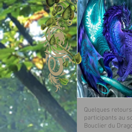
Quelques retours
participants au so
Bouclier du Drago