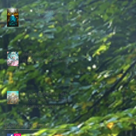
soin Potentiels Cachés -
soin Intemporel et
collectif avec les Dragons
du 21 avril 2026
Régénérer ses Forces,
retours de participants :
Le soin Régénérer ses
Forces - soin Intemporel
et collectif avec les
Dragons du 17 mars 2026
Retrouvez-nous