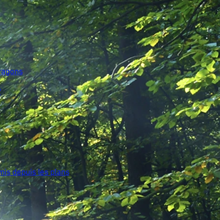
ragons
?
mis depuis les plans