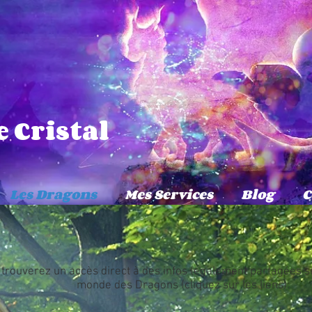
 Cristal
Les Dragons
Mes Services
Blog
C
s trouverez un accès direct à des infos (également partagées s
monde des Dragons (cliquez sur les liens):