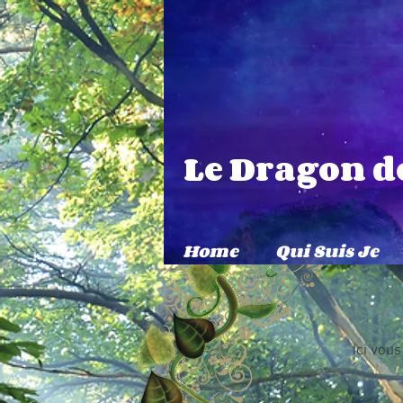
Le Dragon de
Home
Qui Suis Je
Ici vou