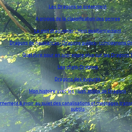
Les Dragons se présentent
A propos de la classification des genres
Le mot dragonnier : mon positionnement
Dragons de naissances- Dragons guides- compagnons D
Quel livre pour en apprendre plus sur les Dragons 
Les chats-Dragons
Dragons des augures
Mon histoire avec les illustrations de Dragons
rnement à avoir au sujet des canalisations et messages trans
subtils