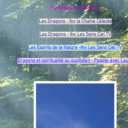
Partages en VIDEOS :
Les Dragons - Itw la Chaîne Céleste
Les Dragons - Itw Les Sens Ciel TV
Les Esprits de la Nature -Itw Les Sens Ciel TV
Dragons et spiritualité au quotidien - Papote avec La