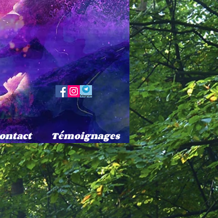
ontact
Témoignages
ur mon blog) sur le