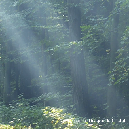
©
par Le Dragon de Cristal
2017