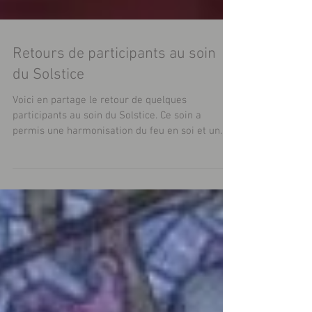
Retours de participants au soin
du Solstice
Voici en partage le retour de quelques
participants au soin du Solstice. Ce soin a
permis une harmonisation du feu en soi et un
nettoyage...