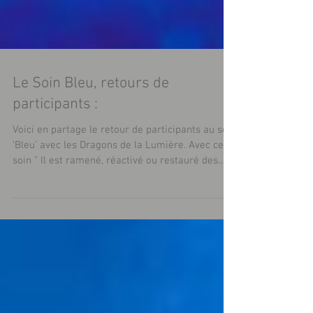
Le Soin Bleu, retours de
participants :
Voici en partage le retour de participants au soin
‘Bleu’ avec les Dragons de la Lumière. Avec ce
soin " Il est ramené, réactivé ou restauré des
données en lien avec des sagesses célestes."
disent les Dragons. partage de participants : 1 «
Mon voyage à 'occasion du dernier soin a été
une expérience très aquatique en compagnie
d'un dauphin et d'une orque que j'ai ressenti
comme des retrouvailles très joyeuses !
Beaucoup de bleu nuit, des roches rondes, de