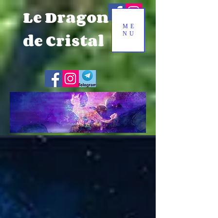
Le Dragon
ME
de Cristal
NU