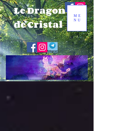
Le Dragon
ME
de Cristal
NU