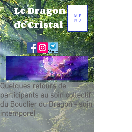
Le Dragon
ME
de Cristal
NU
Quelques retours de
participants au soin collectif
du Bouclier du Dragon - soin
intemporel