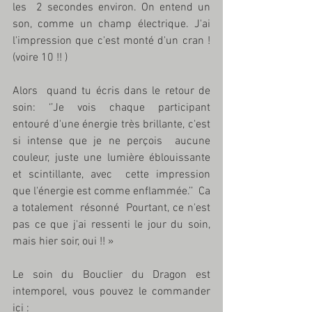
les  2 secondes environ. On entend un 
son, comme un champ électrique. J'ai  
l'impression que c'est monté d'un cran ! 
(voire 10 !! )
Alors  quand tu écris dans le retour de 
soin: ‘’Je vois chaque participant  
entouré d'une énergie très brillante, c'est 
si intense que je ne perçois  aucune 
couleur, juste une lumière éblouissante 
et scintillante, avec  cette impression 
que l'énergie est comme enflammée.’’  Ca 
a totalement  résonné  Pourtant, ce n'est 
pas ce que j'ai ressenti le jour du soin, 
mais hier soir, oui !! »
Le soin du Bouclier du Dragon est 
intemporel, vous pouvez le commander 
ici :