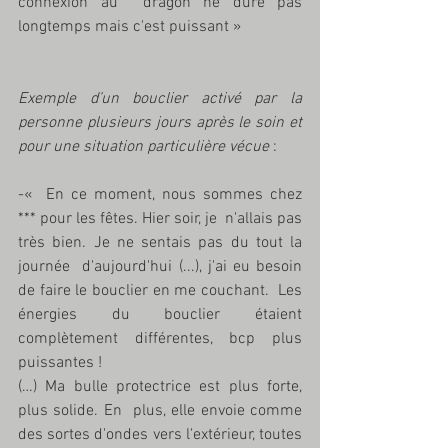
connexion au  dragon ne dure pas 
longtemps mais c'est puissant »
Exemple d’un bouclier activé par la 
personne plusieurs jours après le soin et 
pour une situation particulière vécue 
:
-«  En ce moment, nous sommes chez 
*** pour les fêtes. Hier soir, je  n'allais pas 
très bien. Je ne sentais pas du tout la 
journée  d'aujourd'hui (...), j'ai eu besoin 
de faire le bouclier en me couchant.  Les 
énergies du bouclier étaient 
complètement différentes, bcp plus  
puissantes !
(…) Ma bulle protectrice est plus forte, 
plus solide. En  plus, elle envoie comme 
des sortes d'ondes vers l'extérieur, toutes 