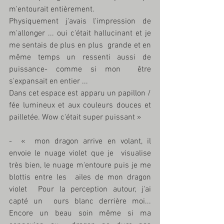
m'entourait entièrement. 
Physiquement j'avais l'impression de  
m'allonger ... oui c'était hallucinant et je 
me sentais de plus en plus  grande et en 
même temps un ressenti aussi de 
puissance- comme si mon  être 
s'expansait en entier ... 
Dans cet espace est apparu un papillon / 
fée lumineux et aux couleurs douces et 
pailletée. Wow c'était super puissant »
-  «  mon dragon arrive en volant, il 
envoie le nuage violet que je  visualise 
très bien, le nuage m'entoure puis je me 
blottis entre les  ailes de mon dragon 
violet  Pour la perception autour, j'ai 
capté un  ours blanc derrière moi... 
Encore un beau soin même si ma 