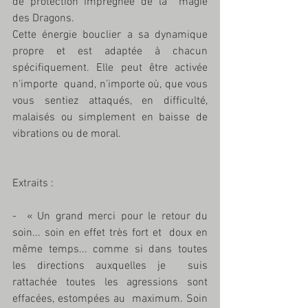
de protection imprégnée de la  magie 
des Dragons. 
Cette énergie bouclier a sa dynamique 
propre et est adaptée à chacun 
spécifiquement. Elle peut être activée 
n'importe  quand, n'importe où, que vous 
vous sentiez attaqués, en difficulté,  
malaisés ou simplement en baisse de 
vibrations ou de moral. 
Extraits :
-  « Un grand merci pour le retour du 
soin... soin en effet très fort et  doux en 
même temps... comme si dans toutes 
les directions auxquelles je  suis 
rattachée toutes les agressions sont 
effacées, estompées au  maximum. Soin 