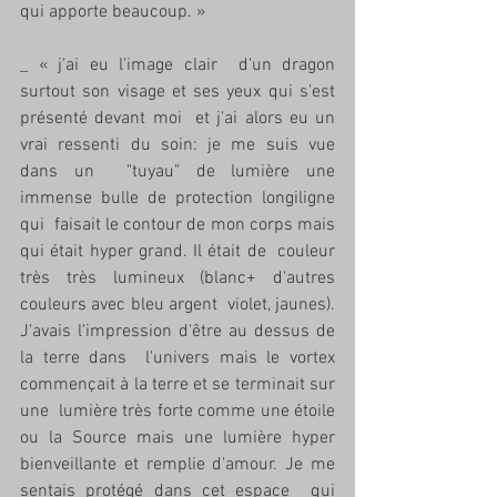
qui apporte beaucoup. »
_ « j'ai eu l'image clair  d'un dragon 
surtout son visage et ses yeux qui s'est 
présenté devant moi  et j'ai alors eu un 
vrai ressenti du soin: je me suis vue 
dans un  "tuyau" de lumière une 
immense bulle de protection longiligne 
qui  faisait le contour de mon corps mais 
qui était hyper grand. Il était de  couleur 
très très lumineux (blanc+ d'autres 
couleurs avec bleu argent  violet, jaunes). 
J'avais l'impression d'être au dessus de 
la terre dans  l'univers mais le vortex 
commençait à la terre et se terminait sur 
une  lumière très forte comme une étoile 
ou la Source mais une lumière hyper  
bienveillante et remplie d'amour. Je me 
sentais protégé dans cet espace  qui 