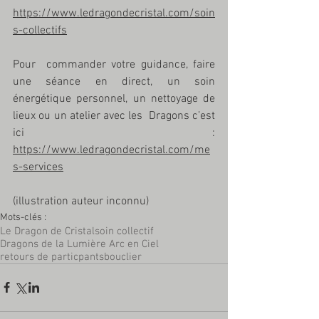
https://www.ledragondecristal.com/soin
s-collectifs
Pour  commander votre guidance, faire 
une séance en direct, un soin  
énergétique personnel, un nettoyage de 
lieux ou un atelier avec les  Dragons c’est 
ici :
https://www.ledragondecristal.com/me
s-services
(illustration auteur inconnu)
Mots-clés :
Le Dragon de Cristal
soin collectif
Dragons de la Lumière Arc en Ciel
retours de particpants
bouclier