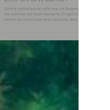
GUIDANCE DES DRAGONS pour la
pleine lune du 22 août 2021
Comme symbolique de cette lune, les Dragons
me montrent une vision étonnante, il s’agit d’un
homme au milieu d’une forêt luxuriante, dont...