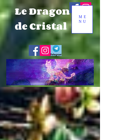
Le Dragon
ME
de Cristal
NU