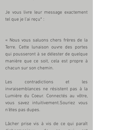
Je vous livre leur message exactement 
tel que je l'ai reçu* :
« Nous vous saluons chers frères de la 
Terre. Cette lunaison ouvre des portes 
qui pousseront à se délester de quelque 
manière que ce soit, cela est propre à 
chacun sur son chemin.
Les contradictions et les 
invraisemblances ne résistent pas à la 
Lumière du Coeur. Connectés au vôtre, 
vous savez intuitivement.Souriez vous 
n’êtes pas dupes. 
Lâcher prise vis à vis de ce qui paraît 