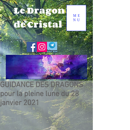
Le Dragon
ME
de Cristal
NU
GUIDANCE DES DRAGONS
pour la pleine lune du 28
janvier 2021