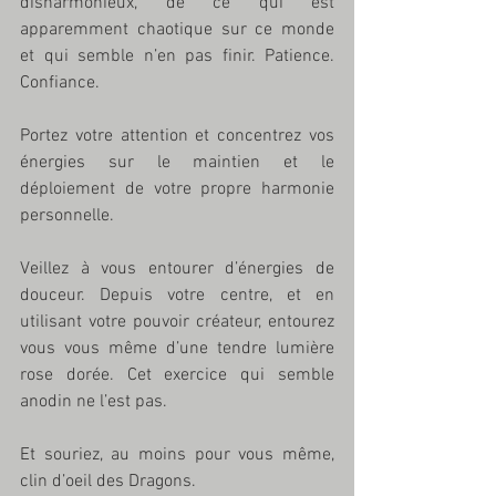
disharmonieux, de ce qui est 
apparemment chaotique sur ce monde 
et qui semble n’en pas finir. Patience. 
Confiance. 
Portez votre attention et concentrez vos 
énergies sur le maintien et le 
déploiement de votre propre harmonie 
personnelle.
Veillez à vous entourer d’énergies de 
douceur. Depuis votre centre, et en 
utilisant votre pouvoir créateur, entourez 
vous vous même d’une tendre lumière 
rose dorée. Cet exercice qui semble 
anodin ne l’est pas.
Et souriez, au moins pour vous même, 
clin d’oeil des Dragons.