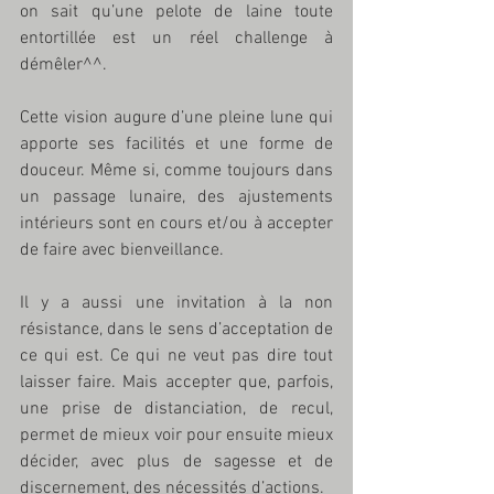
on sait qu’une pelote de laine toute 
entortillée est un réel challenge à 
démêler^^. 
Cette vision augure d’une pleine lune qui 
apporte ses facilités et une forme de 
douceur. Même si, comme toujours dans 
un passage lunaire, des ajustements 
intérieurs sont en cours et/ou à accepter 
de faire avec bienveillance. 
Il y a aussi une invitation à la non 
résistance, dans le sens d’acceptation de 
ce qui est. Ce qui ne veut pas dire tout 
laisser faire. Mais accepter que, parfois, 
une prise de distanciation, de recul, 
permet de mieux voir pour ensuite mieux 
décider, avec plus de sagesse et de 
discernement, des nécessités d’actions.