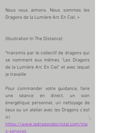
Nous vous aimons. Nous sommes les 
Dragons de la Lumière Arc En Ciel. »
(Illustration In The Distance)
*transmis par le collectif de dragons qui 
se nomment eux mêmes "Les Dragons 
de la Lumière Arc En Ciel" et avec lequel 
je travaille 
Pour commander votre guidance, faire 
une séance en direct, un soin 
énergétique personnel, un nettoyage de 
lieux ou un atelier avec les Dragons c’est 
ici :
https://www.ledragondecristal.com/me
s-services