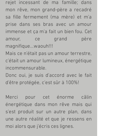
rejet incessant de ma famille; dans 
mon rêve, mon grand-père a recadré 
sa fille fermement (ma mère) et m'a 
prise dans ses bras avec un amour 
immense et ça m'a fait un bien fou. Cet 
amour, ce grand père 
magnifique...waouh!!! 
Mais ce n'était pas un amour terrestre, 
c'était un amour lumineux, énergétique 
incommensurable. 
Donc oui, je suis d'accord avec le fait 
d'être protégée, c'est sûr à 100%! 
Merci pour cet énorme câlin 
énergétique dans mon rêve mais qui 
s'est produit sur un autre plan, dans 
une autre réalité et que je ressens en 
moi alors que j'écris ces lignes. 