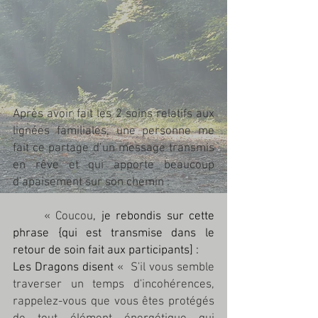
Après avoir fait les 2 soins relatifs aux 
lignées familiales, une personne me 
fait ce partage d’un message transmis 
en rêve et qui apporte beaucoup 
d’apaisement sur son chemin :
	« Coucou
, je rebondis sur cette 
phrase {qui est transmise dans le 
retour de soin fait aux participants] :
Les Dragons disent
 «  S'il vous semble 
traverser un temps d'incohérences, 
rappelez-vous que vous êtes protégés 