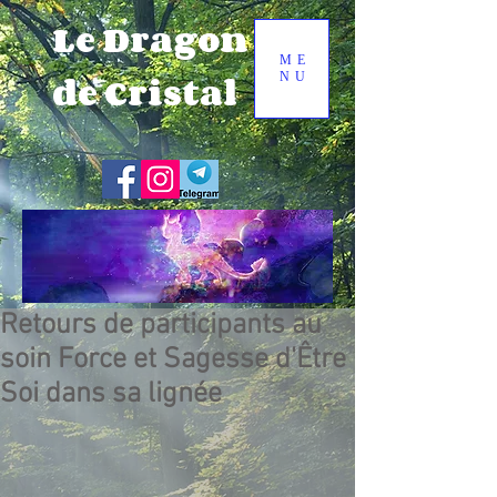
Le Dragon
ME
de Cristal
NU
Retours de participants au
soin Force et Sagesse d'Être
Soi dans sa lignée