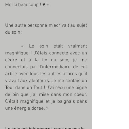
Merci beaucoup ! ♥️ »
Une autre personne m'écrivait au sujet 
du soin : 
	« Le soin était vraiment 
magnifique ! J’étais connecté avec un 
cèdre et à la fin du soin, je me 
connectais par l’intermédiaire de cet 
arbre avec tous les autres arbres qu’il 
y avait aux alentours. Je me sentais un 
Tout dans un Tout ! J’ai reçu une pigne 
de pin que j’ai mise dans mon coeur. 
C’était magnifique et je baignais dans 
une énergie dorée. »