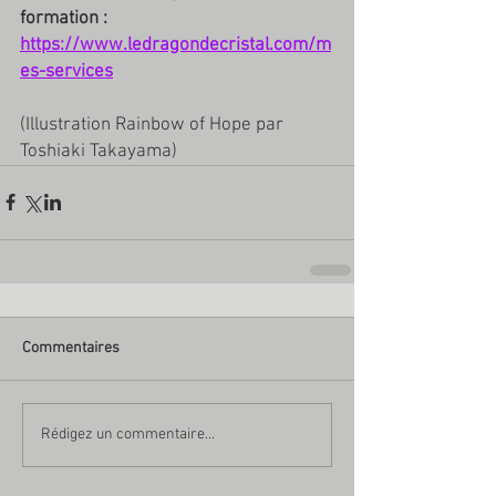
formation : 
https://www.ledragondecristal.com/m
es-services
(Illustration Rainbow of Hope par 
Toshiaki Takayama)
Commentaires
Rédigez un commentaire...