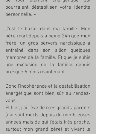
de tout élément énergétique qui 
pourraient déstabiliser votre identité 
personnelle. »
C'est le bazar dans ma famille. Mon 
père mort depuis à peine 24h que mon 
frère, un gros pervers narcissique a 
entraîné dans son sillon quelques 
membres de la famille. Et que je subis 
une exclusion de la famille depuis 
presque 6 mois maintenant. 
Donc l'incohérence et la déstabilisation 
énergétique sont bien sûr au rendez-
vous. 
Et hier, j'ai rêvé de mes grands-parents 
(qui sont morts depuis de nombreuses 
années mais de qui j'étais très proche, 
surtout mon grand père) et vivant le 