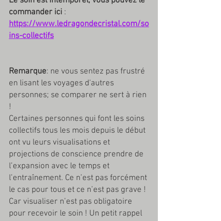
Le soin est intemporel, vous pouvez le 
commander ici
 : 
https://www.ledragondecristal.com/so
ins-collectifs
Remarque
: ne vous sentez pas frustré 
en lisant les voyages d'autres 
personnes; se comparer ne sert à rien 
!
Certaines personnes qui font les soins 
collectifs tous les mois depuis le début 
ont vu leurs visualisations et 
projections de conscience prendre de 
l’expansion avec le temps et 
l’entraînement. Ce n’est pas forcément 
le cas pour tous et ce n’est pas grave ! 
Car visualiser n’est pas obligatoire 
pour recevoir le soin ! Un petit rappel 