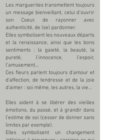
Les marguerites transmettent toujours 
un message bienveillant, celui d’ouvrir 
son Coeur, de rayonner avec 
authenticité, de (se) pardonner.
Elles symbolisent les nouveaux départs 
et la renaissance, ainsi que les bons 
sentiments : la gaieté, la beauté, la 
pureté, l’innocence, l’espoir, 
l’amusement...
Ces fleurs parlent toujours d'amour et 
d'affection, de tendresse et de la joie 
d'aimer : soi même, les autres, la vie…
Elles aident à se libérer des vieilles 
émotions, du passé, et à grandir dans 
l’estime de soi (cesser de donner sans 
limites par exemple).
Elles symbolisent un changement 