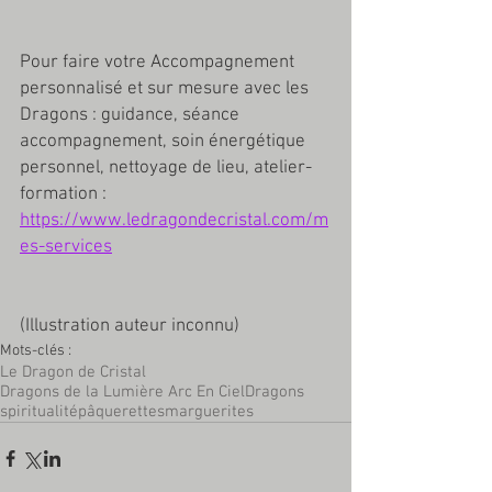
Pour faire votre Accompagnement 
personnalisé et sur mesure avec les 
Dragons : guidance, séance 
accompagnement, soin énergétique 
personnel, nettoyage de lieu, atelier-
formation : 
https://www.ledragondecristal.com/m
es-services
(Illustration auteur inconnu)
Mots-clés :
Le Dragon de Cristal
Dragons de la Lumière Arc En Ciel
Dragons
spiritualité
pâquerettes
marguerites