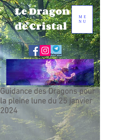
Le Dragon
ME
de Cristal
NU
Guidance des Dragons pour
la pleine lune du 25 janvier
2024