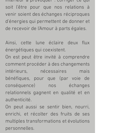
intérieur à provoquer : corriger ce qui 
soit l'être pour que nos relations à 
venir soient des échanges réciproques 
d'énergies qui permettent de donner et 
de recevoir de l'Amour à parts égales.
Ainsi, cette lune éclaire deux flux 
énergétiques qui coexistent.
On est peut être invité à comprendre 
comment procéder à des changements 
intérieurs, nécessaires mais 
bénéfiques, pour que (par voie de 
conséquence) nos échanges 
relationnels gagnent en qualité et en 
authenticité.
On peut aussi se sentir bien, nourri, 
enrichi, et récolter des fruits de ses 
multiples transformations et évolutions 
personnelles.