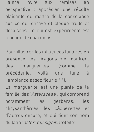
l’autre invite aux remises en 
perspective : apprécier une récolte 
plaisante ou mettre de la conscience 
sur ce qui enraye et bloque fruits et 
floraisons. Ce qui est expérimenté est 
fonction de chacun. »
Pour illustrer les influences lunaires en 
présence, les Dragons me montrent 
des marguerites (comme la 
précédente, voilà une lune à 
l’ambiance assez fleurie ^^).
La marguerite est une plante de la 
famille des ‘
Asteraceae’
, qui comprend 
notamment les gerberas, les 
chrysanthèmes, les pâquerettes et 
d’autres encore, et qui tient son nom 
du latin ’
aster’ qui signifie
 ‘étoile’. 