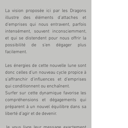
La vision proposée ici par les Dragons 
illustre des éléments d’attaches et 
d’emprises qui nous entravent, parfois 
intensément, souvent inconsciemment, 
et qui se distendent pour nous offrir la 
possibilité de s’en dégager plus 
facilement.
Les énergies de cette nouvelle lune sont 
donc celles d’un nouveau cycle propice à 
s’affranchir d’influences et d’emprises 
qui conditionnent ou enchaînent. 
Surfer sur cette dynamique favorise les 
compréhensions et dégagements qui 
préparent à un nouvel équilibre dans sa 
liberté d’agir et de devenir. 
Je vous livre leur message exactement 