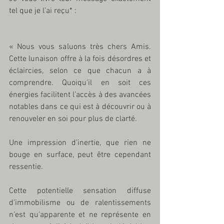
tel que je l'ai reçu* :
« Nous vous saluons très chers Amis. 
Cette lunaison offre à la fois désordres et 
éclaircies, selon ce que chacun a à 
comprendre. Quoiqu’il en soit ces 
énergies facilitent l’accès à des avancées 
notables dans ce qui est à découvrir ou à 
renouveler en soi pour plus de clarté. 
Une impression d’inertie, que rien ne 
bouge en surface, peut être cependant 
ressentie. 
Cette potentielle sensation diffuse 
d’immobilisme ou de ralentissements 
n’est qu’apparente et ne représente en 