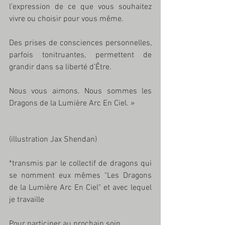
l’expression de ce que vous souhaitez 
vivre ou choisir pour vous même. 
Des prises de consciences personnelles, 
parfois tonitruantes, permettent de 
grandir dans sa liberté d’Être.
Nous vous aimons. Nous sommes les 
Dragons de la Lumière Arc En Ciel. »
(illustration Jax Shendan)
*transmis par le collectif de dragons qui 
se nomment eux mêmes "Les Dragons 
de la Lumière Arc En Ciel" et avec lequel 
je travaille 
Pour participer au prochain soin 