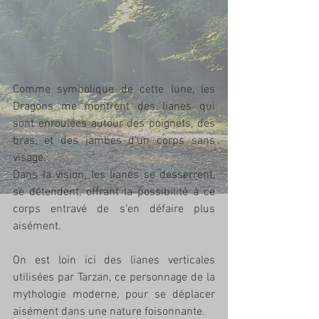
Comme symbolique de cette lune, les 
Dragons me montrent des lianes qui 
sont enroulées autour des poignets, des 
bras, et des jambes d’un corps sans 
visage. 
Dans la vision, les lianes se desserrent, 
se détendent, offrant la possibilité à ce 
corps entravé de s’en défaire plus 
aisément. 
On est loin ici des lianes verticales 
utilisées par Tarzan, ce personnage de la 
mythologie moderne, pour se déplacer 
aisément dans une nature foisonnante. 