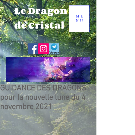
Le Dragon
ME
de Cristal
NU
GUIDANCE DES DRAGONS
pour la nouvelle lune du 4
novembre 2021