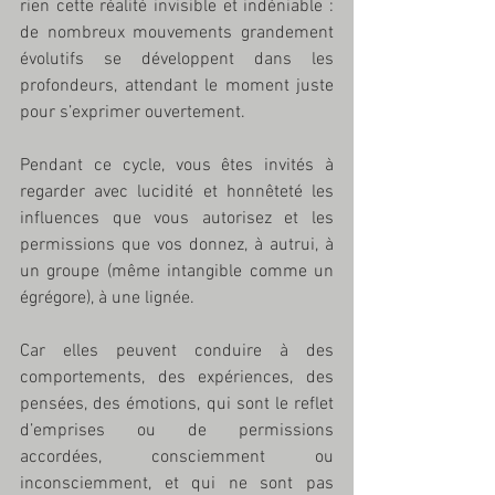
rien cette réalité invisible et indéniable : 
de nombreux mouvements grandement 
évolutifs se développent dans les 
profondeurs, attendant le moment juste 
pour s’exprimer ouvertement. 
Pendant ce cycle, vous êtes invités à 
regarder avec lucidité et honnêteté les 
influences que vous autorisez et les 
permissions que vos donnez, à autrui, à 
un groupe (même intangible comme un 
égrégore), à une lignée. 
Car elles peuvent conduire à des 
comportements, des expériences, des 
pensées, des émotions, qui sont le reflet 
d’emprises ou de permissions 
accordées, consciemment ou 
inconsciemment, et qui ne sont pas 