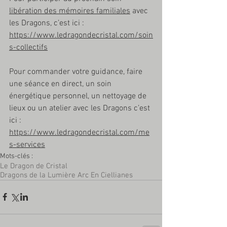
libération des mémoires familiales
 avec 
les Dragons, c’est ici : 
https://www.ledragondecristal.com/soin
s-collectifs
Pour commander votre guidance, faire 
une séance en direct, un soin 
énergétique personnel, un nettoyage de 
lieux ou un atelier avec les Dragons c’est 
ici : 
https://www.ledragondecristal.com/me
s-services
Mots-clés :
Le Dragon de Cristal
Dragons de la Lumière Arc En Ciel
lianes