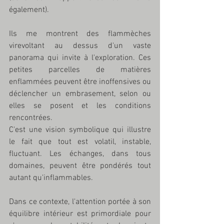
également).
Ils me montrent des flammèches 
virevoltant au dessus d'un vaste 
panorama qui invite à l'exploration. Ces 
petites parcelles de matières 
enflammées peuvent être inoffensives ou 
déclencher un embrasement, selon ou 
elles se posent et les conditions 
rencontrées. 
C'est une vision symbolique qui illustre 
le fait que tout est volatil, instable, 
fluctuant. Les échanges, dans tous 
domaines, peuvent être pondérés tout 
autant qu'inflammables.
Dans ce contexte, l'attention portée à son 
équilibre intérieur est primordiale pour 