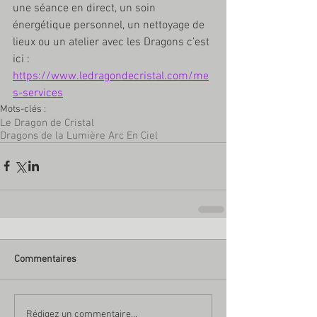
une séance en direct, un soin 
énergétique personnel, un nettoyage de 
lieux ou un atelier avec les Dragons c’est 
ici : 
https://www.ledragondecristal.com/me
s-services
Mots-clés :
Le Dragon de Cristal
Dragons de la Lumière Arc En Ciel
Commentaires
Rédigez un commentaire...