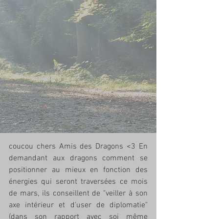
coucou chers Amis des Dragons <3 En 
demandant aux dragons comment se 
positionner au mieux en fonction des 
énergies qui seront traversées ce mois 
de mars, ils conseillent de "veiller à son 
axe intérieur et d'user de diplomatie" 
(dans son rapport avec soi même 