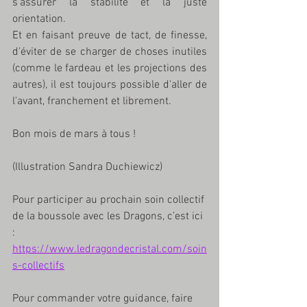
s'assurer la stabilité et la juste 
orientation. 
Et en faisant preuve de tact, de finesse, 
d'éviter de se charger de choses inutiles 
(comme le fardeau et les projections des 
autres), il est toujours possible d'aller de 
l'avant, franchement et librement.
Bon mois de mars à tous !
(Illustration Sandra Duchiewicz)
Pour participer au prochain soin collectif 
de la boussole avec les Dragons, c’est ici 
: 
https://www.ledragondecristal.com/soin
s-collectifs
Pour commander votre guidance, faire 