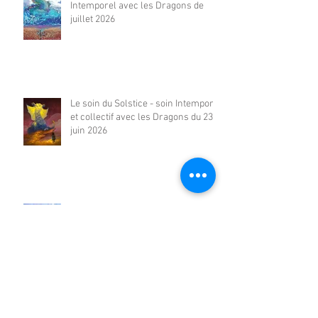
Intemporel avec les Dragons de
juillet 2026
Le soin du Solstice - soin Intemporel
et collectif avec les Dragons du 23
juin 2026
Ancienne Sagesse, retours de
participants :
Soin Ancienne Sagesse - soin
Intemporel et collectif avec les
Dragons du 19 mai 2026