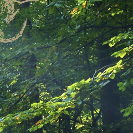
 actuelles. Il y a sur
ls : dragons, elfes,
es parlent, les fleurs
ous.
teragir avec tous les
cialités qui sont les
gons qui se nomment
ux et d'autres êtres
ous éclairer sur mon