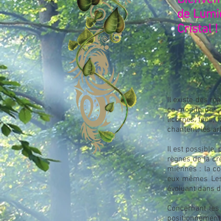
Bienven
de Lumi
Cristal !
Il existe des ré
ce monde des êt
licornes, fées, 
chantent, les ar
Il est possible,
règnes de la cré
miennes : la c
eux mêmes Les 
évoluant dans d
Concernant les 
positionnemen