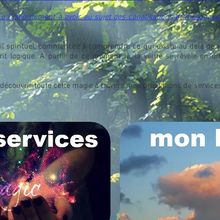
Le Discernement à avoir au sujet des canalisations et messages
il spirituel, commencez à comprendre ce qui existe au delà de v
rit logique. A partir de ce moment là, la vérité se révèle en un
à découvrir toute cette magie à travers mes prestations de service