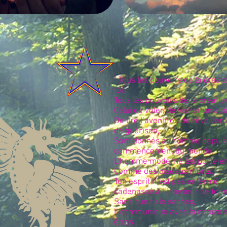
" Tous les pouvoirs de la créat
toi,
Tous les pouvoirs de la créatio
Celui de voler, de visiter un a
De lire l’avenir ou de réveiller 
de guérison,
Sont donnés à l’homme depuis
commencement du monde.
L’homme moderne les porte en
Comme des oiseaux morts.
Ton esprit n’est pas enfermé,
cadenassé à l’intérieur de toi
Sans que tu le saches,
Il communique avec la nature s
êtres