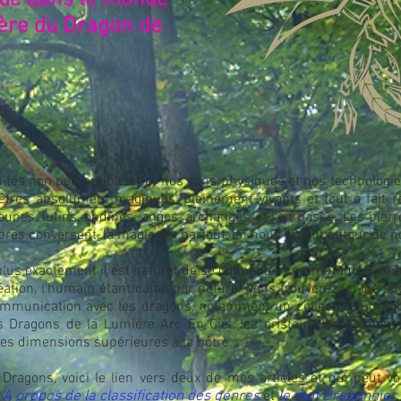
ue dans le monde
ère du Dragon de
alités non perceptibles par nos sens physiques et nos technologies
res absolument magiques, pleinement vivants et tout à fait rée
faunes, lutins, ondines, anges, archanges et j'en passe. Les pierr
bres conversent, la magie est partout, en nous et tout autour de n
 plus exactement il est naturel de se connecter, communiquer et in
ation, l'humain étant canal par nature. Vous trouverez ici les spé
ommunication avec les dragons, notamment un collectif de dra
Dragons de la Lumière Arc En Ciel, les cristaux, les élémenta
es dimensions supérieures à la nôtre
.
Dragons, voici le lien vers deux de mes articles et qui peut v
t
A propos de la classification des genres
et
le mot Dragonnier
.