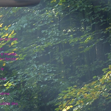
ion sont en
n !
utre monde,
les forces
 le
 lui
-même.
ubtile des