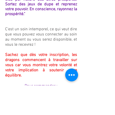
Sortez des jeux de dupe et reprenez
votre pouvoir. En conscience, rayonnez la
prospérité."
C'est un soin intemporel, ce qui veut dire
que vous pouvez vous connecter au soin
au moment ou vous serez disponible, et
vous le recevrez !
Sachez que dès votre inscription, les
dragons commencent à travailler sur
vous car vous montrez votre volonté et
votre implication à soutenir votre
équilibre.
Pour commander :
Si vous avez un compte paypal vou
s
pouvez
envoyer votre paiement
directement sur mon compte paypal à :
chris_giraud@hotmail.fr
en précisant votre mail et le nom de la