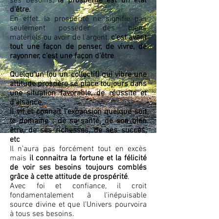
ses besoins,
la prospérité est un état
d'être.
En effet, la prospérité ne signifie pas
seulement posséder des biens
matériels ou avoir de l'argent,
c'est avant
tout une façon de penser, de vivre, de
rayonner, c'est une façon d'être
.
Quelqu'un (ou un collectif) qui vibre une
attitude prospère se place toujours dans
une situation favorable, de réussite et
d'aisance.
Il vit et connaît l'expansion quelque soit
le domaine
: de sa santé, de son bien
être, de ses richesses, de ses succès,
etc
Il n'aura pas forcément tout en excès
mais
il connaitra la fortune et la félicité
de voir ses besoins toujours comblés
grâce à cette attitude de prospérité
.
Avec foi et confiance, il croit
fondamentalement à l'inépuisable
source divine et que l'Univers pourvoira
à tous ses besoins.