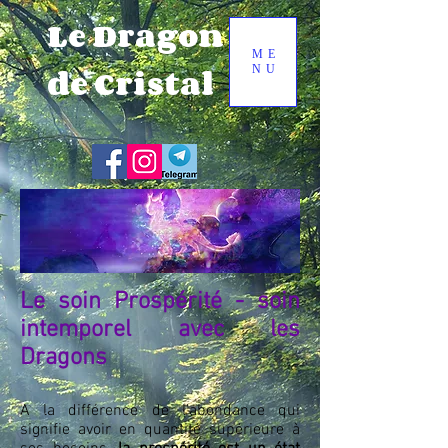
Le Dragon
ME
de Cristal
NU
Le soin Prospérité - soin
intemporel avec les
Dragons
A la différence de l'abondance qui
signifie avoir en quantité supérieure à