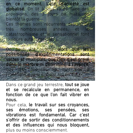
en ce moment. L'état d'anxiété est
globalisé.
On lit à tout va de faire des
provisions, des 3 jours de nuits, de
bientôt la guerre...
Ces thèmes sont récurrents depuis de
très nombreuses années, et le
catastrophisme et le sensationnel font
toujours autant recette.
On peut vite oublier
alors que les
possibilités d'expérimentations sont
vastes et multiples, que rien n'est gravé
dans le marbre ni déterminé à l'avance,
que les réponses ne sont pas à
l'extérieur, que le pouvoir est en soi.
Dans ce grand jeu terrestre,
tout se joue
et se recalcule en permanence, en
fonction de ce que l'on fait vibrer en
nous.
Pour cela,
le travail sur ses croyances,
ses émotions, ses pensées, ses
vibrations est fondamental. Car c'est
s'offrir de sortir des conditionnements
et des influences qui nous bloquent,
plus ou moins consciemment.