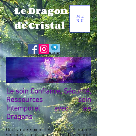
Le Dragon
ME
de Cristal
NU
Le soin Confiance, Sécurité,
Ressources - soin
Intemporel avec les
Dragons
Quels que soient les milieux, et même
spirituels, tout nous parle d'insécurité