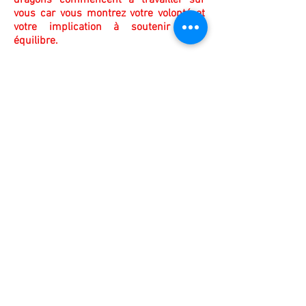
dragons commencent à travailler sur
vous car vous montrez votre volonté et
votre implication à soutenir votre
équilibre.
Pour commander :
Si vous avez un compte paypal vou
s
pouvez
envoyer votre paiement
directement sur mon compte paypal à :
chris_giraud@hotmail.fr
en précisant votre mail et le nom de la
prestation afin que je vous contacte.
Si vous n'avez pas de compte paypal,
merci de me co
ntacter pour régler par
virement bancaire à :
chris_giraud@hotmail.fr
(illustration auteur inconnu)
VOUS POUVEZ LIRE ICI QUELQUES
RETOURS DE PARTICIPANTS A CE SOIN