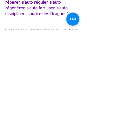
réparer, s'auto réguler, s'auto
régénérer, s'auto fertiliser, s'auto
discipliner...sourire des Dragons."
C'est un
so
in intemporel, ce qui veut dire
que vous pouvez vous connecter au soin
au moment ou vous serez disponible, et
vous
le recevrez !
Sachez que dès votre inscription, les
dragons commencent à travailler sur
vous car vous montrez votre volonté et
votre implication à soutenir votre
équilibre.
Pour commander :
Si vous avez un compte paypal vou
s
pouvez
envoyer votre paiement
directement sur mon compte paypal à :
chris_giraud@hotmail.fr