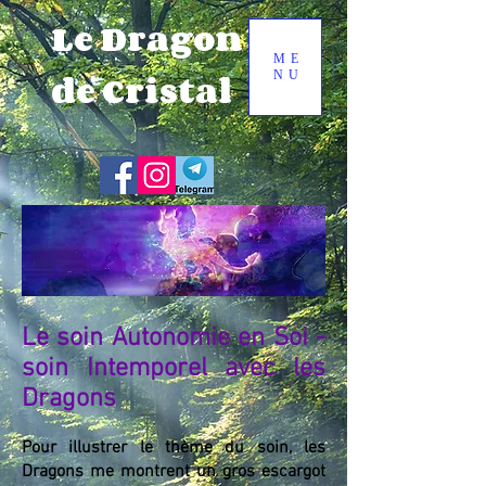
Le Dragon
ME
de Cristal
NU
Le soin
Autonomie en Soi
-
soin Intemporel avec les
Dragons
Pour illustrer le thème du soin, les
Dragons me montrent un gros escargot