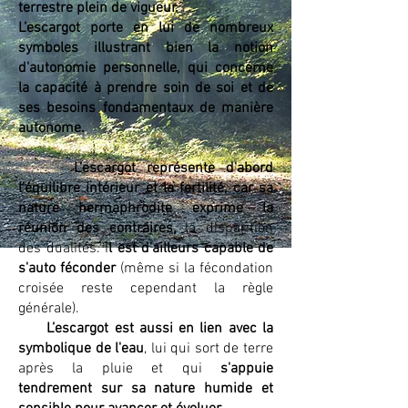
terrestre plein de vigueur.
L’escargot porte en lui de nombreux
symboles illustrant bien la notion
d'autonomie personnelle, qui concerne
la capacité à prendre soin de soi et de
ses besoins fondamentaux de manière
autonome.
L’escargot représente d'abord
l'équilibre intérieur et la fertilité, car sa
nature hermaphrodite exprime la
réunion des contraires,
la disparition
des dualités. I
l est d'ailleurs capable de
s'auto féconder
(même si la fécondation
croisée reste cependant la règle
générale).
L’escargot est aussi
en lien avec la
symbolique de l'eau
, lui qui sort de terre
après la pluie et qui
s'appuie
tendrement sur sa nature humide et