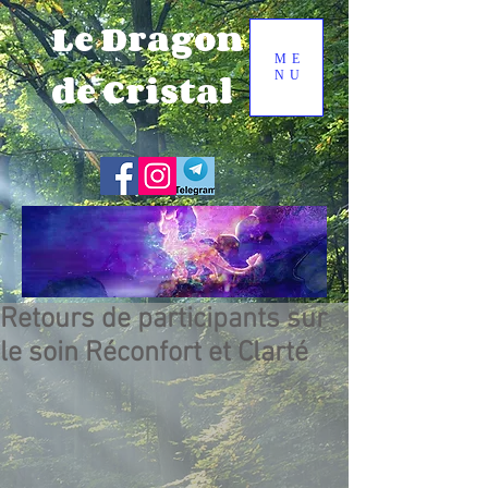
Le Dragon
ME
de Cristal
NU
Retours de participants sur
le soin Réconfort et Clarté