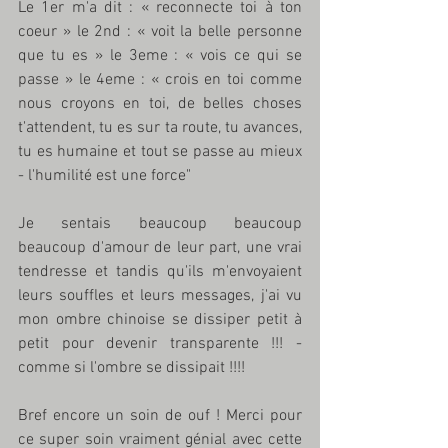
Le 1er m'a dit : « reconnecte toi à ton 
coeur » le 2nd : « voit la belle personne 
que tu es » le 3eme : « vois ce qui se 
passe » le 4eme : « crois en toi comme 
nous croyons en toi, de belles choses 
t'attendent, tu es sur ta route, tu avances, 
tu es humaine et tout se passe au mieux 
- l'humilité est une force"
Je sentais beaucoup beaucoup 
beaucoup d'amour de leur part, une vrai 
tendresse et tandis qu'ils m'envoyaient 
leurs souffles et leurs messages, j'ai vu 
mon ombre chinoise se dissiper petit à 
petit pour devenir transparente !!! - 
comme si l'ombre se dissipait !!!!
Bref encore un soin de ouf ! Merci pour 
ce super soin vraiment génial avec cette 