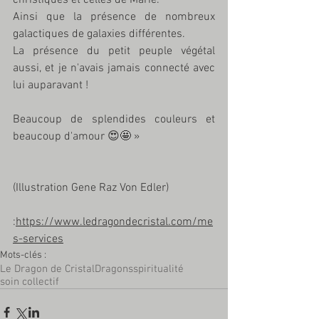
Ainsi que la présence de nombreux 
galactiques de galaxies différentes.
La présence du petit peuple végétal 
aussi, et je n'avais jamais connecté avec 
lui auparavant !
Beaucoup de splendides couleurs et 
beaucoup d'amour 😍🤩 »
(Illustration Gene Raz Von Edler)
:
https://www.ledragondecristal.com/me
s-services
Mots-clés :
Le Dragon de Cristal
Dragons
spiritualité
soin collectif