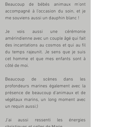
Beaucoup de bébés animaux m'ont 
accompagné à l'occasion du soin, et je 
me souviens aussi un dauphin blanc !
Je vois aussi une cérémonie 
amérindienne avec un couple âgé qui fait 
des incantations au cosmos et qui au fil 
du temps rajeunit. Je sens que je suis 
cet homme et que mes enfants sont à 
côté de moi.
Beaucoup de scènes dans les 
profondeurs marines également avec la 
présence de beaucoup d'animaux et de 
végétaux marins, un long moment avec 
un requin aussi;)
J'ai aussi ressenti les énergies 
christiques et celles de Marie.