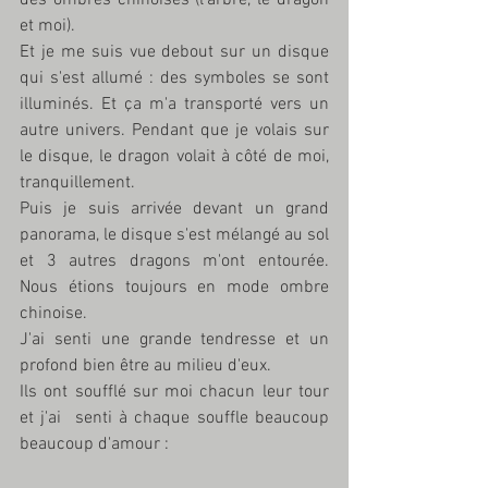
et moi). 
Et je me suis vue debout sur un disque 
qui s'est allumé : des symboles se sont 
illuminés. Et ça m'a transporté vers un 
autre univers. Pendant que je volais sur 
le disque, le dragon volait à côté de moi, 
tranquillement. 
Puis je suis arrivée devant un grand 
panorama, le disque s'est mélangé au sol 
et 3 autres dragons m'ont entourée. 
Nous étions toujours en mode ombre 
chinoise.
J'ai senti une grande tendresse et un 
profond bien être au milieu d'eux. 
Ils ont soufflé sur moi chacun leur tour 
et j'ai  senti à chaque souffle beaucoup 
beaucoup d'amour :