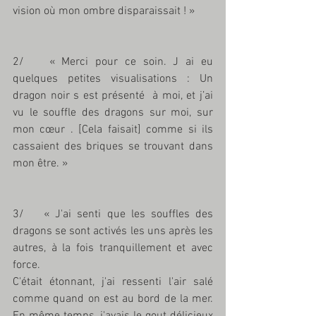
vision où mon ombre disparaissait ! »
2/ 	« Merci pour ce soin. J ai eu 
quelques petites visualisations : Un 
dragon noir s est présenté  à moi, et j’ai 
vu le souffle des dragons sur moi, sur 
mon cœur . [Cela faisait] comme si ils 
cassaient des briques se trouvant dans 
mon être. »
3/	« J'ai senti que les souffles des 
dragons se sont activés les uns après les 
autres, à la fois tranquillement et avec 
force.
C'était étonnant, j'ai ressenti l'air salé 
comme quand on est au bord de la mer. 
En même temps, j'avais le gout délicieux 