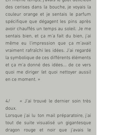
des cerises dans la bouche, je voyais la 
couleur orange et je sentais le parfum 
spécifique que dégagent les pins après 
avoir chauffés un temps au soleil. Je me 
sentais bien, et ça m'a fait du bien, j'ai 
même eu l'impression que ça m'avait 
vraiment rafraîchi les idées. J'ai regardé 
la symbolique de ces différents éléments 
et ça m'a donné des idées... de ce vers 
quoi me diriger (et quoi nettoyer aussi) 
en ce moment. »
4/ 	« J'ai trouvé le dernier soin très 
doux.
Lorsque j'ai lu ton mail préparatoire, j'ai 
tout de suite visualisé un gigantesque 
dragon rouge et noir que j'avais le 