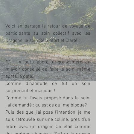
Voici en partage le retour de voyage de 
participants au soin collectif avec les 
Dragons, le soin Réconfort et Clarté :
.
1/ 	« Tout d'abord un grand merci de 
m'avoir conseillé de faire le soin, même 
après la date...
Comme d'habitude ce fut un soin 
surprenant et magique !
Comme tu l'avais proposé dans le soin, 
j'ai demandé : qu'est ce qui me bloque?
Puis dès que j'ai posé l'intention, je me 
suis retrouvée sur une colline, près d'un 
arbre avec un dragon. On était comme 
des ombres chinoises (l'arbre, le dragon 