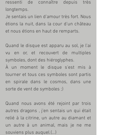
ressenti de connaître depuis très 
longtemps.
Je sentais un lien d'amour très fort. Nous 
étions la nuit, dans la cour d'un château 
et nous étions en haut de remparts. 
Quand le disque est apparu au sol, je l'ai 
vu en or, et recouvert de multiples 
symboles, dont des hiéroglyphes.
À un moment le disque s'est mis à 
tourner et tous ces symboles sont partis 
en spirale dans le cosmos, dans une 
sorte de vent de symboles ;)
Quand nous avons été rejoint par trois 
autres dragons , j'en sentais un qui était 
relié à la citrine, un autre au diamant et 
un autre à un animal, mais je ne me 
souviens plus auquel.(…)