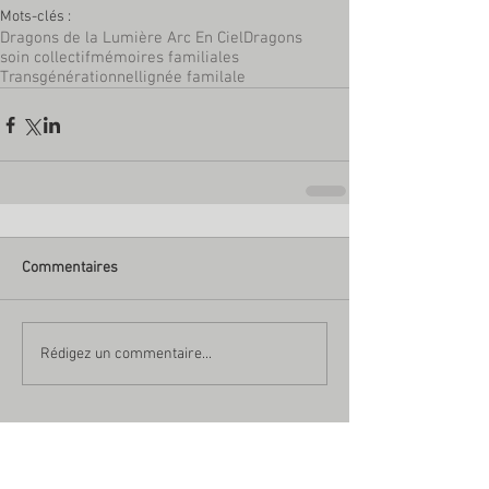
Mots-clés :
Dragons de la Lumière Arc En Ciel
Dragons
soin collectif
mémoires familiales
Transgénérationnel
lignée familale
Commentaires
Rédigez un commentaire...