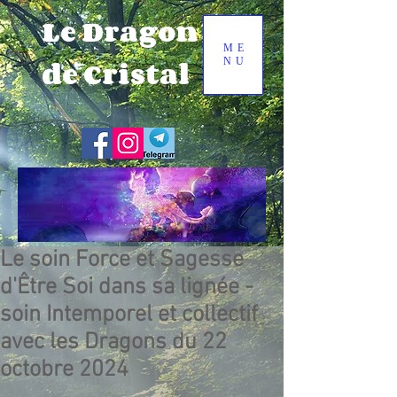
Le Dragon
ME
de Cristal
NU
Le soin Force et Sagesse
d'Être Soi dans sa lignée -
soin Intemporel et collectif
avec les Dragons du 22
octobre 2024