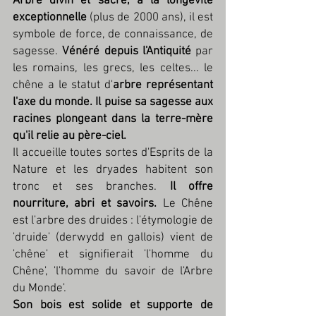
Arbre divin et sacré, à la longévité 
exceptionnelle
 (plus de 2000 ans), il est 
symbole de force, de connaissance, de 
sagesse. 
Vénéré depuis l'Antiquité
 par 
les romains, les grecs, les celtes... le 
chêne a le statut d'
arbre représentant 
l'axe du monde. Il puise sa sagesse aux 
racines plongeant dans la terre-mère 
qu'il relie au père-ciel. 
Il accueille toutes sortes d'Esprits de la 
Nature et les dryades habitent son 
tronc et ses branches. 
Il offre 
nourriture, abri et savoirs.
 Le Chêne 
est l'arbre des druides : l'étymologie de 
'druide' (derwydd en gallois) vient de 
'chêne' et signifierait 'l'homme du 
Chêne', 'l'homme du savoir de l'Arbre 
du Monde'.
Son bois est solide et supporte de 