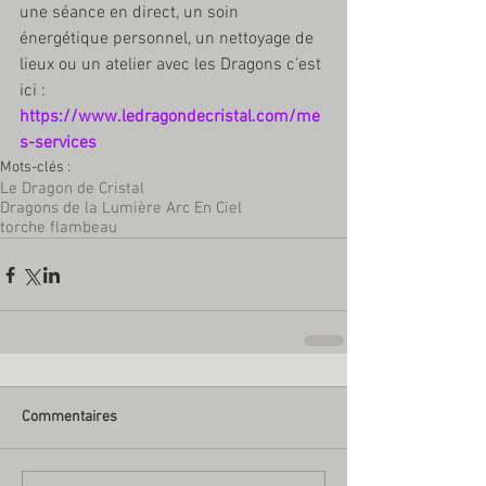
une séance en direct, un soin 
énergétique personnel, un nettoyage de 
lieux ou un atelier avec les Dragons c’est 
ici :
https://www.ledragondecristal.com/me
s-services
Mots-clés :
Le Dragon de Cristal
Dragons de la Lumière Arc En Ciel
torche flambeau
Commentaires