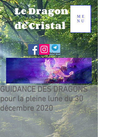
Le Dragon
ME
de Cristal
NU
GUIDANCE DES DRAGONS
pour la pleine lune du 30
décembre 2020