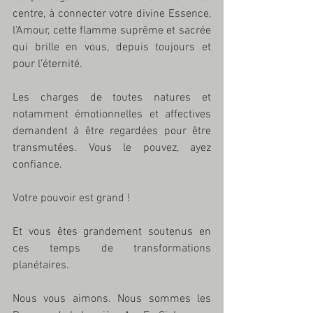
centre, à connecter votre divine Essence, 
l’Amour, cette flamme suprême et sacrée 
qui brille en vous, depuis toujours et 
pour l’éternité.
Les charges de toutes natures et 
notamment émotionnelles et affectives 
demandent à être regardées pour être 
transmutées. Vous le pouvez, ayez 
confiance. 
Votre pouvoir est grand !
Et vous êtes grandement soutenus en 
ces temps de transformations 
planétaires. 
Nous vous aimons. Nous sommes les 