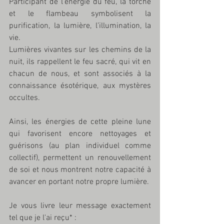
Participant de l'énergie du feu, la torche 
et le flambeau symbolisent la 
purification, la lumière, l’illumination, la 
vie. 
Lumières vivantes sur les chemins de la 
nuit, ils rappellent le feu sacré, qui vit en 
chacun de nous, et sont associés à la 
connaissance ésotérique, aux mystères 
occultes. 
Ainsi, les énergies de cette pleine lune 
qui favorisent encore nettoyages et 
guérisons (au plan individuel comme 
collectif), permettent un renouvellement 
de soi et nous montrent notre capacité à 
avancer en portant notre propre lumière.
Je vous livre leur message exactement 
tel que je l'ai reçu* :