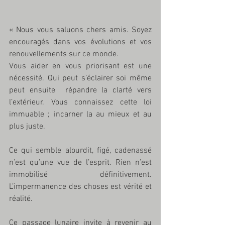
« Nous vous saluons chers amis. Soyez 
encouragés dans vos évolutions et vos 
renouvellements sur ce monde. 
Vous aider en vous priorisant est une 
nécessité. Qui peut s’éclairer soi même 
peut ensuite  répandre la clarté vers 
l’extérieur. Vous connaissez cette loi 
immuable ; incarner la au mieux et au 
plus juste. 
Ce qui semble alourdit, figé, cadenassé 
n’est qu’une vue de l’esprit. Rien n’est 
immobilisé définitivement. 
L’impermanence des choses est vérité et 
réalité. 
Ce passage lunaire invite à revenir au 