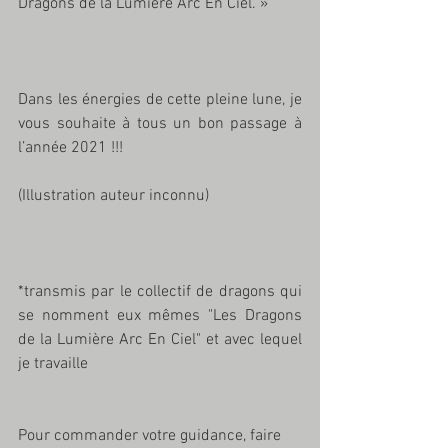
Dragons de la Lumière Arc En Ciel. »
Dans les énergies de cette pleine lune, je 
vous souhaite à tous un bon passage à 
l’année 2021 !!!
(Illustration auteur inconnu)
*transmis par le collectif de dragons qui 
se nomment eux mêmes "Les Dragons 
de la Lumière Arc En Ciel" et avec lequel 
je travaille 
Pour commander votre guidance, faire 