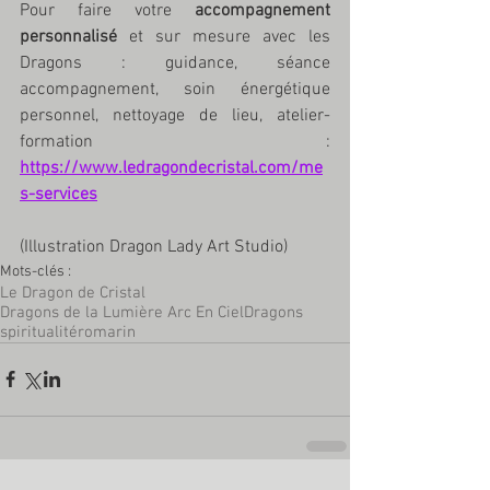
Pour faire votre 
accompagnement 
personnalisé
 et sur mesure avec les 
Dragons : guidance, séance 
accompagnement, soin énergétique 
personnel, nettoyage de lieu, atelier-
formation : 
https://www.ledragondecristal.com/me
s-services
(Illustration Dragon Lady Art Studio)
Mots-clés :
Le Dragon de Cristal
Dragons de la Lumière Arc En Ciel
Dragons
spiritualité
romarin