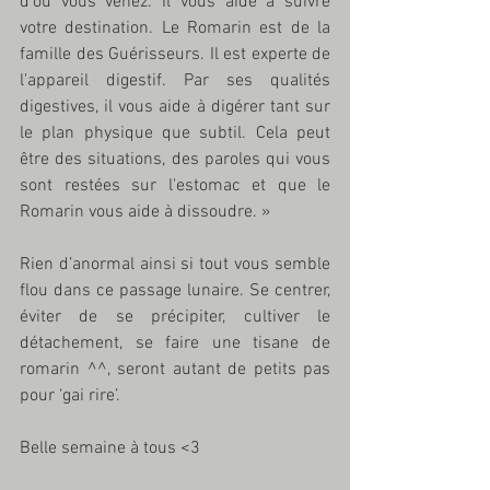
d'où vous venez. Il vous aide à suivre 
votre destination. Le Romarin est de la 
famille des Guérisseurs. Il est experte de 
l'appareil digestif. Par ses qualités 
digestives, il vous aide à digérer tant sur 
le plan physique que subtil. Cela peut 
être des situations, des paroles qui vous 
sont restées sur l'estomac et que le 
Romarin vous aide à dissoudre. »
Rien d’anormal ainsi si tout vous semble 
flou dans ce passage lunaire. Se centrer, 
éviter de se précipiter, cultiver le 
détachement, se faire une tisane de 
romarin ^^, seront autant de petits pas 
pour ‘gai rire’.
Belle semaine à tous <3