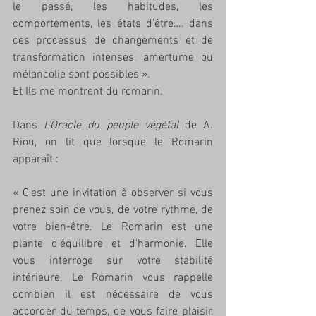
le passé, les habitudes, les 
comportements, les états d’être…. dans 
ces processus de changements et de 
transformation intenses, amertume ou 
mélancolie sont possibles ». 
Et Ils me montrent du romarin.
Dans 
L’Oracle du peuple végétal 
de A. 
Riou, on lit que lorsque le Romarin 
apparaît : 
« C'est une invitation à observer si vous 
prenez soin de vous, de votre rythme, de 
votre bien-être. Le Romarin est une 
plante d'équilibre et d'harmonie. Elle 
vous interroge sur votre stabilité 
intérieure. Le Romarin vous rappelle 
combien il est nécessaire de vous 
accorder du temps, de vous faire plaisir, 