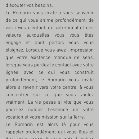
d'écouter vos besoins. 
Le Romarin vous invite à vous souvenir 
de ce qui vous anime profondément, de 
vos rêves d'enfant, de votre idéal et des 
valeurs auxquelles vous vous êtes 
engagé et dont parfois vous vous 
éloignez. Lorsque vous avez l'impression 
que votre existence manque de sens, 
lorsque vous perdez le contact avec votre 
lignée, avec ce qui vous construit 
profondément, le Romarin vous invite 
alors à revenir vers votre centre, à vous 
concentrer sur ce que vous voulez 
vraiment. La vie passe si vite que vous 
pourriez oublier l'essence de votre 
vocation et votre mission sur la Terre. 
Le Romarin est alors là pour vous 
rappeler profondément qui vous êtes et 