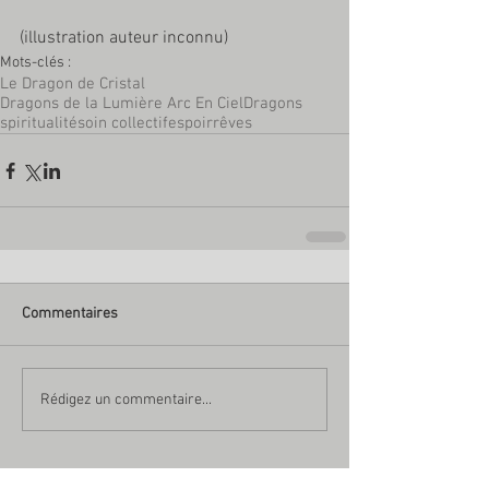
(illustration auteur inconnu)
Mots-clés :
Le Dragon de Cristal
Dragons de la Lumière Arc En Ciel
Dragons
spiritualité
soin collectif
espoir
rêves
Commentaires
Rédigez un commentaire...