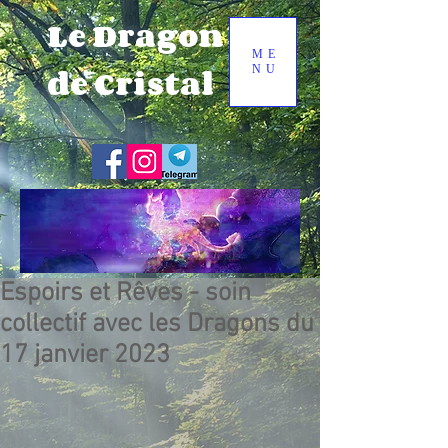
Le Dragon
ME
de Cristal
NU
Espoirs et Rêves - soin
collectif avec les Dragons du
17 janvier 2023